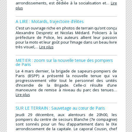
arrondissements, est dédiée à la socialisation et…
Lire
plus
A LIRE : Motards, trajectoire d’élites
C’est un ouvrage riche en photos de terrain qu’ont conçu
Alexandre Despretz et Nicolas Médard. Policiers à la
préfecture de Police, les auteurs allient leur passion
pour la moto et leur goût pour l’image dans un beau livre
très visuel,…
Lire plus
METIER : zoom sur la nouvelle tenue des pompiers
de Paris
Le 4 mars dernier, la brigade de sapeurs-pompiers de
Paris (BSPP) a présenté la nouvelle tenue qui va
progressivement vêtir tout le personnel des unités
d’incendie de la Brigade. Celle-ci résulte d’une
manoeuvre de remise à niveau du parc des tenues…
Lire plus
SUR LE TERRAIN : Sauvetage au cœur de Paris
Jeudi 29 décembre, aux alentours de 20h00, les
pompiers du centre de secours Blanche (7e compagnie)
sont sonnés pour un feu d’appartement dans le IXe
arrondissement de la capitale. Le caporal Cousin, chef