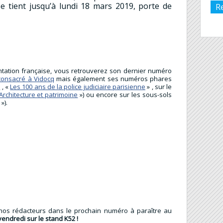
 se tient jusqu’à lundi 18 mars 2019, porte de
R
ntation française, vous retrouverez son dernier numéro
consacré à Vidocq
mais également ses numéros phares
»
, «
Les 100 ans de la police judiciaire parisienne
» , sur le
Architecture et patrimoine
») ou encore sur les sous-sols
»).
e nos rédacteurs dans le prochain numéro à paraître au
endredi sur le stand K52 !