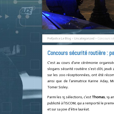
Prefpolice Le Blog
>
Uncategorized
>
Concours séc
Concours sécurité routière : p
C’est au cours d’une cérémonie organisée
slogans sécurité routière s’est clôt, jeudi 
sur les 200 réceptionnées, ont été réco
ainsi que de l’animatrice Karine Aday, 
Tomer Sisley.
Parmi les 15 sélections, c’est
Thomas
, 19 
publicité à l’ISCOM, qui a remporté le premi
et sur sa joie d’être lauréat.