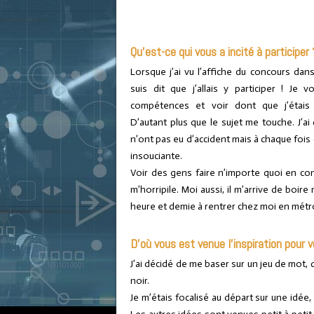
Qu’est-ce qui vous a incité à participer 
Lorsque j’ai vu l’affiche du concours da
suis dit que j’allais y participer ! Je 
compétences et voir dont que j’étais 
D’autant plus que le sujet me touche. J’ai
n’ont pas eu d’accident mais à chaque fois q
insouciante.
Voir des gens faire n’importe quoi en con
m’horripile. Moi aussi, il m’arrive de boir
heure et demie à rentrer chez moi en métro
D’où vous est venue l’inspiration pour v
J’ai décidé de me baser sur un jeu de mot,
noir.
Je m’étais focalisé au départ sur une idée, 