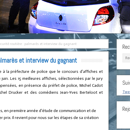
urité routière : palmarès et interview du gagnant
Rec
almarès et interview du gagnant
 à la préfecture de police que le concours d’affiches et
2 juin. Les 15 meilleures affiches, sélectionnées par le jury
Sui
mpensées, en présence du préfet de police, Michel Cadot
Twee
Michel Drucker et des comédiens Jean-Yves Berteloot et
Rej
ans, en première année d’étude de communication et de
er prix. Il revient pour nous sur les étapes de sa création