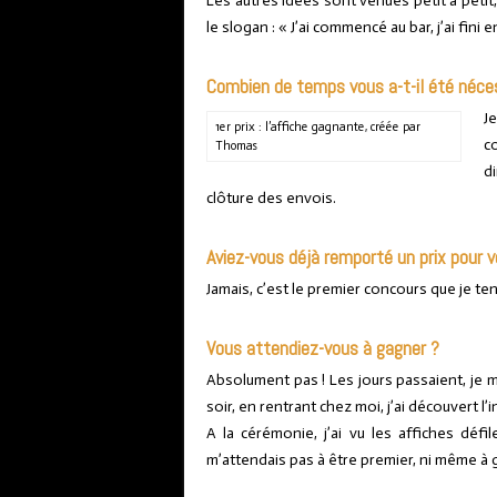
Les autres idées sont venues petit à petit, l
le slogan : « J’ai commencé au bar, j’ai fini e
Combien de temps vous a-t-il été néces
J
1er prix : l’affiche gagnante, créée par
c
Thomas
d
clôture des envois.
Aviez-vous déjà remporté un prix pour v
Jamais, c’est le premier concours que je ten
Vous attendiez-vous à gagner ?
Absolument pas ! Les jours passaient, je m
soir, en rentrant chez moi, j’ai découvert l’i
A la cérémonie, j’ai vu les affiches déf
m’attendais pas à être premier, ni même à g