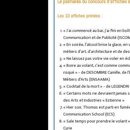
Le palmarès du concours d’affiches 
Les 10 affiches primées :
« J’ai commencé au bar, j’ai fini en bo
Communication et de Publicité (ISCO
« En soirée, l’alcool brise la glace, e
métiers d’art, d’architecture et de d
« Ne laissez pas votre vie voler en éc
« Boire au volant, c’est comme comma
risqué » - de DESOMBRE Camille, de l
Métiers d’Arts (ENSAAMA)
« Cocktail de la mort » - de LEGENDRI 
« Certains mots ne devraient jamais s
des Arts et Industries « Estienne »
« Hier soir, Thomas est parti en fumé
Communication School (ECS)
« Sale temps pour prendre le volant »
Curie