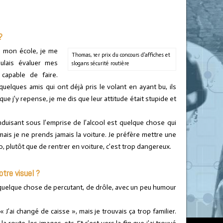
?
ns mon école, je me
Thomas, 1er prix du concours d’affiches et
voulais évaluer mes
slogans sécurité routière
capable de faire.
 quelques amis qui ont déjà pris le volant en ayant bu, ils
ue j’y repense, je me dis que leur attitude était stupide et
duisant sous l’emprise de l’alcool est quelque chose qui
e mais je ne prends jamais la voiture. Je préfère mettre une
, plutôt que de rentrer en voiture, c’est trop dangereux.
otre visuel ?
 quelque chose de percutant, de drôle, avec un peu humour
« J’ai changé de caisse », mais je trouvais ça trop familier.