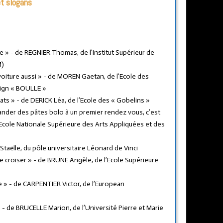
et slogans
îte » - de REGNIER Thomas, de l’Institut Supérieur de
M)
n voiture aussi » - de MOREN Gaetan, de l’Ecole des
esign « BOULLE »
lats » - de DERICK Léa, de l’Ecole des « Gobelins »
nder des pâtes bolo à un premier rendez vous, c’est
’Ecole Nationale Supérieure des Arts Appliquées et des
Staëlle, du pôle universitaire Léonard de Vinci
e croiser » - de BRUNE Angèle, de l’Ecole Supérieure
e » - de CARPENTIER Victor, de l’European
 - de BRUCELLE Marion, de l’Université Pierre et Marie