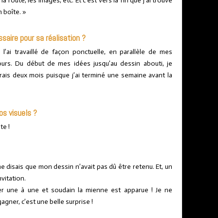
a route, les images, etc. Et c’est vers la fin que j’ai trouvé
n boîte. »
saire pour sa réalisation ?
e l’ai travaillé de façon ponctuelle, en parallèle de mes
ours. Du début de mes idées jusqu’au dessin abouti, je
irais deux mois puisque j’ai terminé une semaine avant la
os visuels ?
te !
e disais que mon dessin n’avait pas dû être retenu. Et, un
nvitation.
iler une à une et soudain la mienne est apparue ! Je ne
agner, c’est une belle surprise !