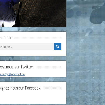
hercher
vez-nous sur Twitter
ts By @prefpolice
oignez-nous sur Facebook