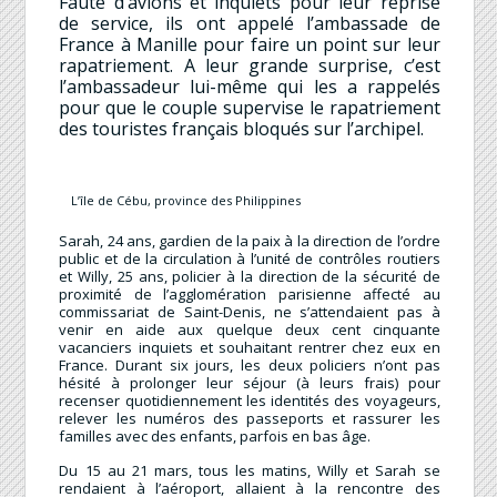
Faute d’avions et inquiets pour leur reprise
de service, ils ont appelé l’ambassade de
France à Manille pour faire un point sur leur
rapatriement. A leur grande surprise, c’est
l’ambassadeur lui-même qui les a rappelés
pour que le couple supervise le rapatriement
des touristes français bloqués sur l’archipel.
L’île de Cébu, province des Philippines
Sarah, 24 ans, gardien de la paix à la direction de l’ordre
public et de la circulation à l’unité de contrôles routiers
et Willy, 25 ans, policier à la direction de la sécurité de
proximité de l’agglomération parisienne affecté au
commissariat de Saint-Denis, ne s’attendaient pas à
venir en aide aux quelque deux cent cinquante
vacanciers inquiets et souhaitant rentrer chez eux en
France. Durant six jours, les deux policiers n’ont pas
hésité à prolonger leur séjour (à leurs frais) pour
recenser quotidiennement les identités des voyageurs,
relever les numéros des passeports et rassurer les
familles avec des enfants, parfois en bas âge.
Du 15 au 21 mars, tous les matins, Willy et Sarah se
rendaient à l’aéroport, allaient à la rencontre des