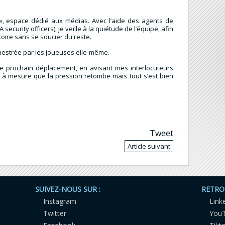
 », espace dédié aux médias. Avec l’aide des agents de
security officers), je veille à la quiétude de l’équipe, afin
toire sans se soucier du reste.
rchestrée par les joueuses elle-même.
e prochain déplacement, en avisant mes interlocuteurs
 et à mesure que la pression retombe mais tout s’est bien
Tweet
Article suivant
SUIVEZ-NOUS SUR :
RETRO
Instagram
Link
Twitter
You