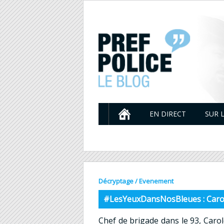
EN DIRECT
SUR 
Décryptage
/
Evenement
#LesYeuxDansNosBleues : Carole
Chef de brigade dans le 93, Carol