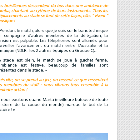
es brésiliennes descendent du bus dans une ambiance de
amba, chantant au rythme de leurs instruments. Tous les
éplacements au stade se font de cette façon, elles “ vivent “
usique !
 Pendant le match, alors que je suis sur le banc technique
n compagnie d’autres membres de la délégation, la
ension est palpable. Les téléphones sont allumés pour
urveiller l’avancement du match entre l’Australie et la
amaïque (NDLR : les 2 autres équipes du Groupe C)…
e stade est plein, le match se joue à guichet fermé,
’ambiance est festive, beaucoup de familles sont
résentes dans le stade. »
rès vite, on se prend au jeu, on ressent ce que ressentent
es membres du staff : nous vibrons tous ensemble à la
oindre action !
t nous exultons quand Marta (meilleure buteuse de toute
’histoire de la coupe du monde) marque le but de la
ctoire ! »