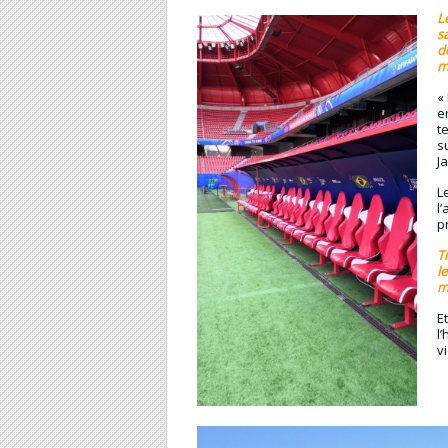
L
s
d
m
«
e
t
s
J
L
l
p
T
l
m
E
l
vi