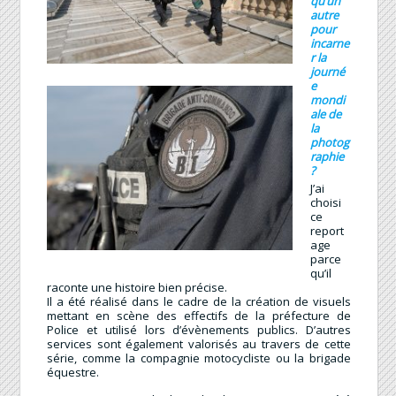
qu’un
autre
pour
incarne
r la
journé
e
mondi
ale de
la
photog
raphie
?
J’ai
choisi
ce
report
age
parce
qu’il
raconte une histoire bien précise.
Il a été réalisé dans le cadre de la création de visuels
mettant en scène des effectifs de la préfecture de
Police et utilisé lors d’évènements publics. D’autres
services sont également valorisés au travers de cette
série, comme la compagnie motocycliste ou la brigade
équestre.