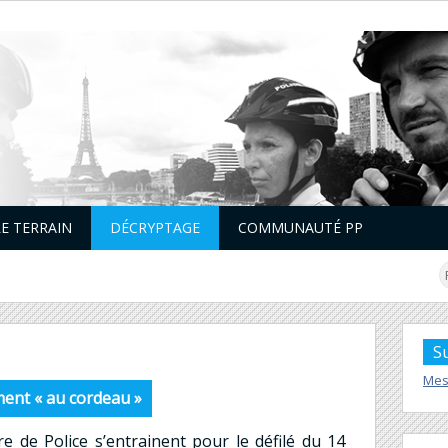
LE TERRAIN
DÉCRYPTAGE
COMMUNAUTÉ PP
S
Mes
ement « au cordeau »
re de Police s’entrainent pour le défilé du 14