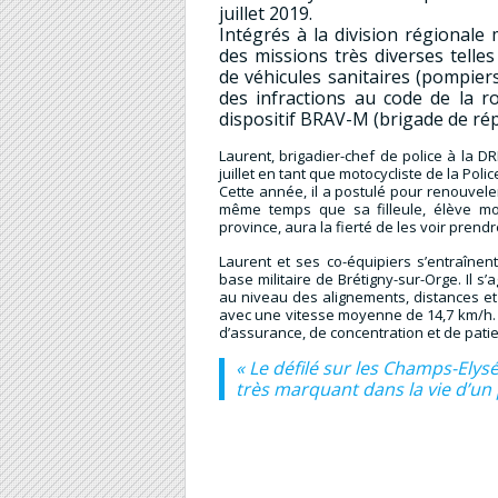
juillet 2019.
Intégrés à la division régionale 
des missions très diverses telle
de véhicules sanitaires (pompier
des infractions au code de la ro
dispositif BRAV-M (brigade de ré
Laurent, brigadier-chef de police à la D
juillet en tant que motocycliste de la Poli
Cette année, il a postulé pour renouvele
même temps que sa filleule, élève mo
province, aura la fierté de les voir pren
Laurent et ses co-équipiers s’entraînen
base militaire de Brétigny-sur-Orge. Il s’a
au niveau des alignements, distances et 
avec une vitesse moyenne de 14,7 km/h. 
d’assurance, de concentration et de pati
« Le défilé sur les Champs-Ely
très marquant dans la vie d’un 